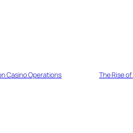
e on Casino Operations
The Rise of