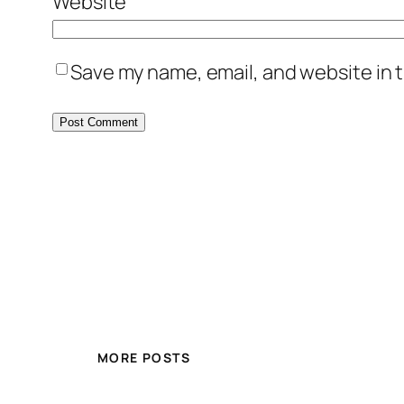
Website
Save my name, email, and website in t
MORE POSTS