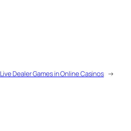
 Live Dealer Games in Online Casinos
→