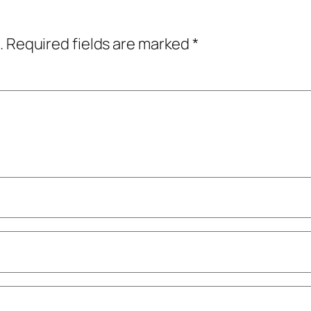
.
Required fields are marked
*