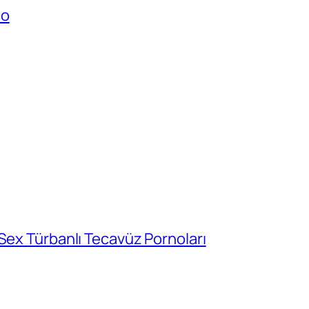
no
Sex Türbanlı Tecavüz Pornoları