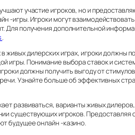
лучшают участие игроков, но и предоставля
н -игры. Игроки могут взаимодействовать 
т. Для получения дополнительной информа
s
.
 в живых дилерских играх, игроки должны п
ой игры. Понимание выбора ставок и систе
 игроки должны получить выгоду от стимуло
тречи. Узнайте больше об эффективных стр
жает развиваться, варианты живых дилеров,
нии существующих игроков. Предоставляя о
ют будущее онлайн -казино.