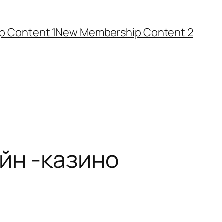
 Content 1
New Membership Content 2
йн -казино