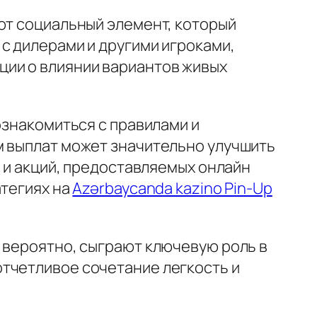
ют социальный элемент, который
с дилерами и другими игроками,
ции о влиянии вариантов живых
ознакомиться с правилами и
м выплат может значительно улучшить
в и акций, предоставляемых онлайн
атегиях на
Azərbaycanda kazino Pin-Up
 вероятно, сыграют ключевую роль в
тчетливое сочетание легкость и