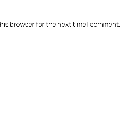
his browser for the next time I comment.