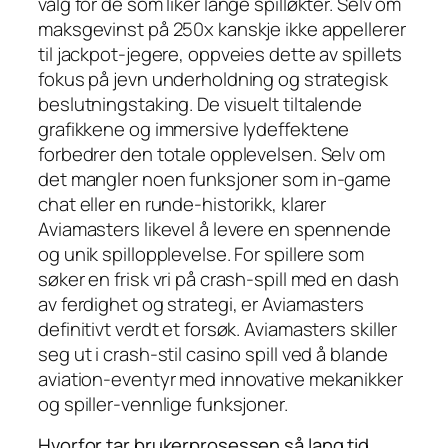
valg for de som liker lange spilløkter. Selv om
maksgevinst på 250x kanskje ikke appellerer
til jackpot-jegere, oppveies dette av spillets
fokus på jevn underholdning og strategisk
beslutningstaking. De visuelt tiltalende
grafikkene og immersive lydeffektene
forbedrer den totale opplevelsen. Selv om
det mangler noen funksjoner som in-game
chat eller en runde-historikk, klarer
Aviamasters likevel å levere en spennende
og unik spillopplevelse. For spillere som
søker en frisk vri på crash-spill med en dash
av ferdighet og strategi, er Aviamasters
definitivt verdt et forsøk. Aviamasters skiller
seg ut i crash-stil casino spill ved å blande
aviation-eventyr med innovative mekanikker
og spiller-vennlige funksjoner.
Hvorfor tar brukerprosessen så lang tid