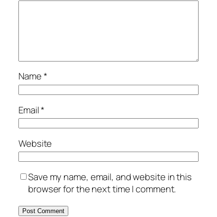
Name
*
Email
*
Website
Save my name, email, and website in this
browser for the next time I comment.