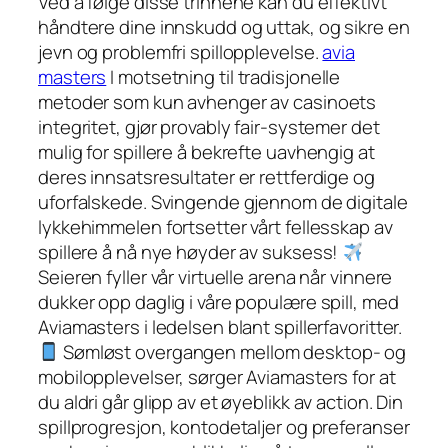
Ved å følge disse trinnene kan du effektivt
håndtere dine innskudd og uttak, og sikre en
jevn og problemfri spillopplevelse.
avia
masters
I motsetning til tradisjonelle
metoder som kun avhenger av casinoets
integritet, gjør provably fair-systemer det
mulig for spillere å bekrefte uavhengig at
deres innsatsresultater er rettferdige og
uforfalskede. Svingende gjennom de digitale
lykkehimmelen fortsetter vårt fellesskap av
spillere å nå nye høyder av suksess!
Seieren fyller vår virtuelle arena når vinnere
dukker opp daglig i våre populære spill, med
Aviamasters i ledelsen blant spillerfavoritter.
Sømløst overgangen mellom desktop- og
mobilopplevelser, sørger Aviamasters for at
du aldri går glipp av et øyeblikk av action. Din
spillprogresjon, kontodetaljer og preferanser