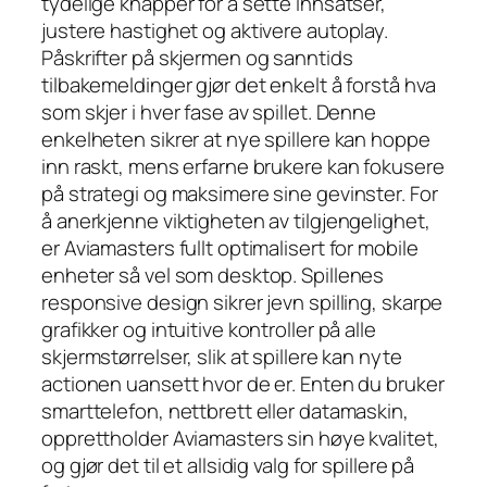
tydelige knapper for å sette innsatser,
justere hastighet og aktivere autoplay.
Påskrifter på skjermen og sanntids
tilbakemeldinger gjør det enkelt å forstå hva
som skjer i hver fase av spillet. Denne
enkelheten sikrer at nye spillere kan hoppe
inn raskt, mens erfarne brukere kan fokusere
på strategi og maksimere sine gevinster. For
å anerkjenne viktigheten av tilgjengelighet,
er Aviamasters fullt optimalisert for mobile
enheter så vel som desktop. Spillenes
responsive design sikrer jevn spilling, skarpe
grafikker og intuitive kontroller på alle
skjermstørrelser, slik at spillere kan nyte
actionen uansett hvor de er. Enten du bruker
smarttelefon, nettbrett eller datamaskin,
opprettholder Aviamasters sin høye kvalitet,
og gjør det til et allsidig valg for spillere på