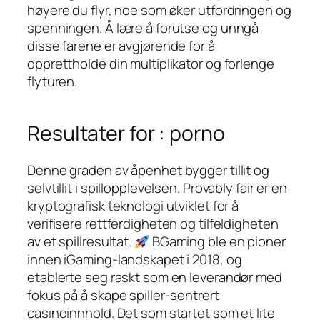
høyere du flyr, noe som øker utfordringen og
spenningen. Å lære å forutse og unngå
disse farene er avgjørende for å
opprettholde din multiplikator og forlenge
flyturen.
Resultater for : porno
Denne graden av åpenhet bygger tillit og
selvtillit i spillopplevelsen. Provably fair er en
kryptografisk teknologi utviklet for å
verifisere rettferdigheten og tilfeldigheten
av et spillresultat.
BGaming ble en pioner
innen iGaming-landskapet i 2018, og
etablerte seg raskt som en leverandør med
fokus på å skape spiller-sentrert
casinoinnhold. Det som startet som et lite