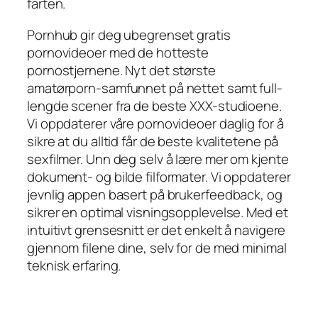
farten.
Pornhub gir deg ubegrenset gratis
pornovideoer med de hotteste
pornostjernene. Nyt det største
amatørporn-samfunnet på nettet samt full-
lengde scener fra de beste XXX-studioene.
Vi oppdaterer våre pornovideoer daglig for å
sikre at du alltid får de beste kvalitetene på
sexfilmer. Unn deg selv å lære mer om kjente
dokument- og bilde filformater. Vi oppdaterer
jevnlig appen basert på brukerfeedback, og
sikrer en optimal visningsopplevelse. Med et
intuitivt grensesnitt er det enkelt å navigere
gjennom filene dine, selv for de med minimal
teknisk erfaring.