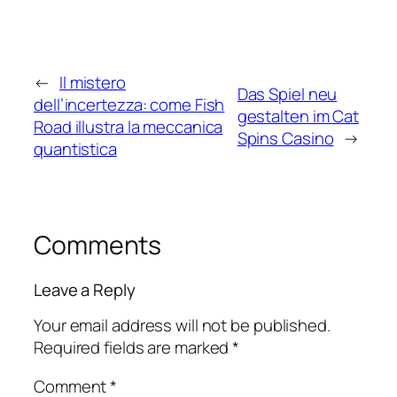
←
Il mistero
Das Spiel neu
dell’incertezza: come Fish
gestalten im Cat
Road illustra la meccanica
Spins Casino
→
quantistica
Comments
Leave a Reply
Your email address will not be published.
Required fields are marked
*
Comment
*