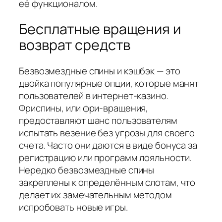
её функционалом.
Бесплатные вращения и
возврат средств
Безвозмездные спины и кэшбэк — это
двойка популярные опции, которые манят
пользователей в интернет-казино.
Фриспины, или фри-вращения,
предоставляют шанс пользователям
испытать везение без угрозы для своего
счета. Часто они даются в виде бонуса за
регистрацию или программ лояльности.
Нередко безвозмездные спины
закреплены к определённым слотам, что
делает их замечательным методом
испробовать новые игры.