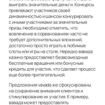
выиграть значительные деньги. Конкурсы
привлекают участников своей
динамичностью и шансом конкурировать
с иными участниками за значительные
призы. Необходимо отметить, что
вовлечение в соревнованиях часто не
требует дополнительных вложений,
достаточно просто играть в любимые
слоты или игры на столе. Нередко вавада
казино предоставляет безвозмездные
бесплатные вращения или бонусные
кредиты для участия, что сделает процесс
еще более притягательной.
Предложения vavada же сфокусированы
на сохранение внимания клиентов и
стимулирование их участия. К примеру,
вавада может предоставлять