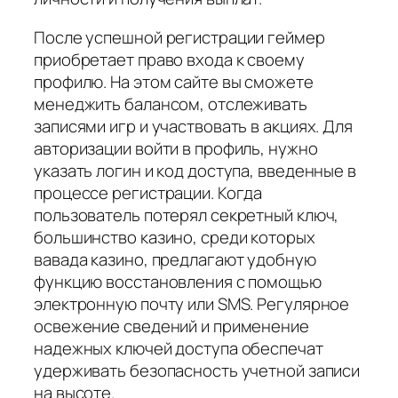
После успешной регистрации геймер
приобретает право входа к своему
профилю. На этом сайте вы сможете
менеджить балансом, отслеживать
записями игр и участвовать в акциях. Для
авторизации войти в профиль, нужно
указать логин и код доступа, введенные в
процессе регистрации. Когда
пользователь потерял секретный ключ,
большинство казино, среди которых
вавада казино, предлагают удобную
функцию восстановления с помощью
электронную почту или SMS. Регулярное
освежение сведений и применение
надежных ключей доступа обеспечат
удерживать безопасность учетной записи
на высоте.