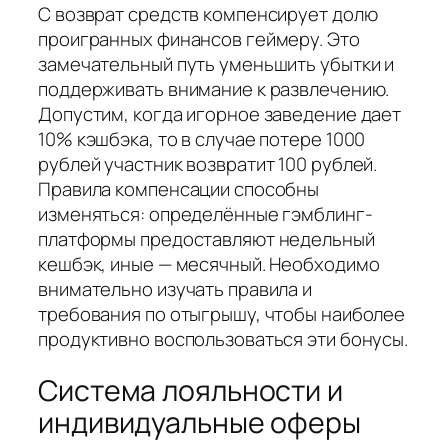
С возврат средств компенсирует долю
проигранных финансов геймеру. Это
замечательный путь уменьшить убытки и
поддерживать внимание к развлечению.
Допустим, когда игорное заведение дает
10% кэшбэка, то в случае потере 1000
рублей участник возвратит 100 рублей.
Правила компенсации способны
изменяться: определённые гэмблинг-
платформы предоставляют недельный
кешбэк, иные — месячный. Необходимо
внимательно изучать правила и
требования по отыгрышу, чтобы наиболее
продуктивно воспользоваться эти бонусы.
Система лояльности и
индивидуальные оферы