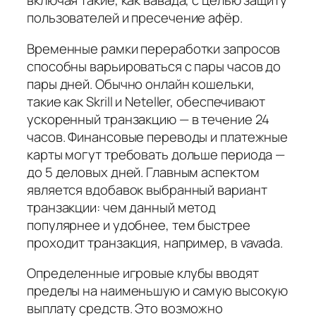
включая такие, как вавада, с целью защиту
пользователей и пресечение афёр.
Временные рамки переработки запросов
способны варьироваться с пары часов до
пары дней. Обычно онлайн кошельки,
такие как Skrill и Neteller, обеспечивают
ускоренный транзакцию — в течение 24
часов. Финансовые переводы и платежные
карты могут требовать дольше периода —
до 5 деловых дней. Главным аспектом
является вдобавок выбранный вариант
транзакции: чем данный метод
популярнее и удобнее, тем быстрее
проходит транзакция, например, в vavada.
Определенные игровые клубы вводят
пределы на наименьшую и самую высокую
выплату средств. Это возможно