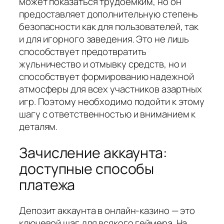
может показаться трудоемким, но он
предоставляет дополнительную степень
безопасности как для пользователей, так
и для игорного заведения. Это не лишь
способствует предотвратить
жульничество и отмывку средств, но и
способствует формированию надежной
атмосферы для всех участников азартных
игр. Поэтому необходимо подойти к этому
шагу с ответственностью и вниманием к
деталям.
Зачисление аккаунта:
доступные способы
платежа
Депозит аккаунта в онлайн-казино — это
ключевой шаг для всякого геймера. На