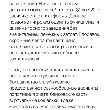
развлечений. Наименьшая сумма
депозита может колебаться от $1 до $20, в
зависимости от платформы. Данное
позволяет игрокам оценить функционал и
дизайн игорного заведения без
значительных денежных затрат. Вдобавок,
скромные депозиты дают шанс
ознакомиться с каталог развлечений и
осознать, какие из них наиболее
захватывающи.
Процесс внесения капитала как правило
несложен и интуитивно понятен.
Большинство онлайн казино
предоставляют разнообразные варианты
пополнения счета: банковские карты,
виртуальные кошельки и даже
криптоактивы. Необходимо иметь в виду,