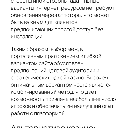
стороны иной стороны, адаптивные
варианты интернет-ресурсов не требуют
обновления через аппсторы, что может
быть важным для клиентов,
предпочитающих простой доступ без
инсталляции.
Таким образом, выбор между
портативным приложением и гибкой
вариантом сайта обусловлен
предпочтений целевой аудитории и
стратегических целей казино. Впрочем
оптимальным вариантом часто является
комбинированный метод, что дает
возможность привлечь наибольшее число
игроков и обеспечить им наилучший опыт
работы с платформой.
Альтернатива казино: