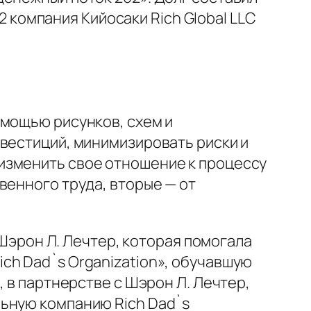
12 компания Кийосаки Rich Global LLC
омощью рисунков, схем и
нвестиций, минимизировать риски и
изменить свое отношение к процессу
венного труда, вторые — от
 Шэрон Л. Лечтер, которая помогала
ch Dad`s Organization», обучавшую
, в партнерстве с Шэрон Л. Лечтер,
льную компанию Rich Dad`s