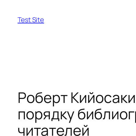
Skip
to
Test Site
content
Роберт Кийосаки 
порядку библиог
читателей