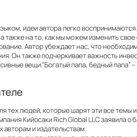
языком, идеи автора легко воспринимаются
 а также на то, как мы можем изменить сво
зование. Автор убеждает нас, что необход
я. Он также подчеркивает важность инвес
ссивные вещи.”Богатый папа, бедный папа” 
ателе
ля тех людей, которые шарят эти все темы и
омпания Кийосаки Rich Global LLC заявила о
х авторам и издательствам.