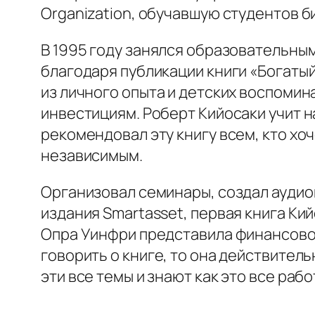
Organization, обучавшую студентов б
В 1995 году занялся образовательным
благодаря публикации книги «Богатый
из личного опыта и детских воспомин
инвестициям. Роберт Кийосаки учит н
рекомендовал эту книгу всем, кто хо
независимым.
Организовал семинары, создал аудио
издания Smartasset, первая книга Кий
Опра Уинфри представила финансового
говорить о книге, то она действитель
эти все темы и знают как это все рабо