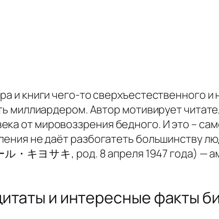
ора и книги чего-то сверхъестественного и
ать миллиардером. Автор мотивирует читате
ка от мировоззрения бедного. И это – сам
шления не даёт разбогатеть большинству люд
ル・キヨサキ, род. 8 апреля 1947 года) — ам
 цитаты и интересные факты 