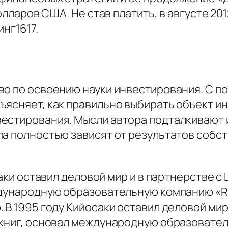
олларов США. Не став платить, в августе 20
нг1617.
во по освоению науки инвестирования. С п
ъясняет, как правильно выбирать объект и
естирования. Мысли автора подталкивают 
а полностью зависят от результатов собст
саки оставил деловой мир и в партнерстве с
ждународную образовательную компанию «Ri
 В 1995 году Кийосаки оставил деловой мир
 книг, основал международную образовате