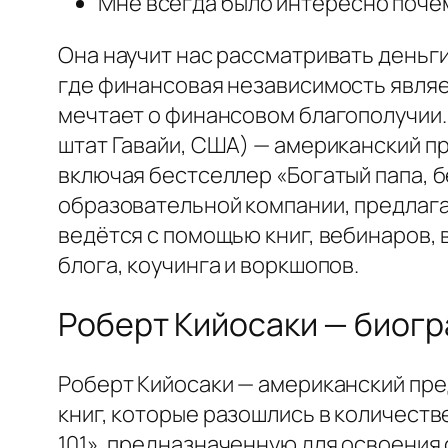
Мне всегда было интересно почем
Она научит нас рассматривать деньги
где финансовая независимость являет
мечтает о финансовом благополучии. Ро́
штат Гавайи, США) — американский пр
включая бестселлер «Богатый папа, б
образовательной компании, предлага
ведётся с помощью книг, вебинаров, 
блога, коучинга и воркшопов.
Роберт Кийосаки — биог
Роберт Кийосаки — американский пре
книг, которые разошлись в количест
101», предназначенную для освоения