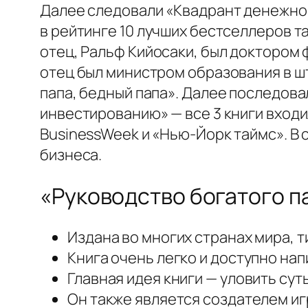
Далее следовали «Квадрант денежног
в рейтинге 10 лучших бестселлеров та
отец, Ральф Кийосаки, был доктором 
отец был министром образования в шт
папа, бедный папа». Далее последова
инвестированию» — все 3 книги входи
BusinessWeek и «Нью-Йорк таймс». В
бизнеса.
«Руководство богатого п
Издана во многих странах мира, т
Книга очень легко и доступно нап
Главная идея книги — уловить су
Он также является создателем иг