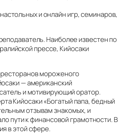
настольных и онлайн игр, семинаров,
преподаватель. Наиболее известен по
стралийской прессе, Кийосаки
у ресторанов мороженого
ийосаки — американский
исатель и мотивирующий оратор.
рта Кийосаки «Богатый папа, бедный
тельным отзывам знакомых, и
ало пути к финансовой грамотности. В
я в этой сфере.