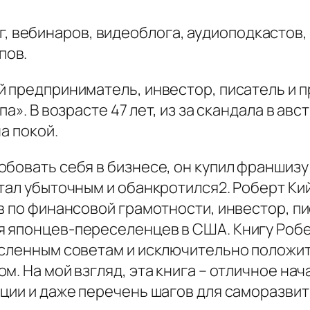
, вебинаров, видеоблога, аудиоподкастов, 
пов.
й предприниматель, инвестор, писатель и 
па». В возрасте 47 лет, из за скандала в ав
а покой.
обовать себя в бизнесе, он купил франшиз
стал убыточным и обанкротился2. Роберт К
в по финансовой грамотности, инвестор, п
 японцев-переселенцев в США. Книгу Робе
исленным советам и исключительно положи
. На мой взгляд, эта книга – отличное нач
ции и даже перечень шагов для саморазвити