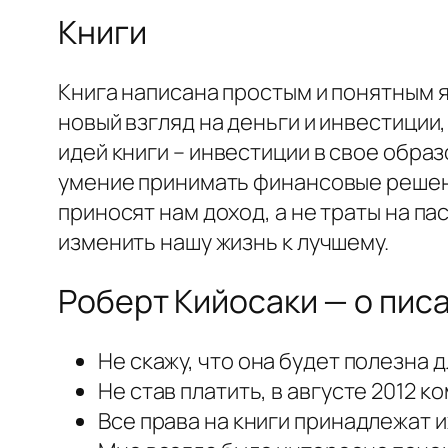
Книги
Книга написана простым и понятным 
новый взгляд на деньги и инвестиции,
идей книги – инвестиции в свое обра
умение принимать финансовые решени
приносят нам доход, а не траты на па
изменить нашу жизнь к лучшему.
Роберт Кийосаки — о пис
Не скажу, что она будет полезна д
Не став платить, в августе 2012 к
Все права на книги принадлежат и