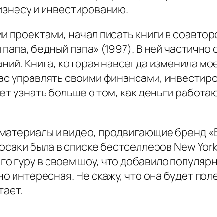
изнесу и инвестированию.
и проектами, начал писать книги в соавто
 папа, бедный папа» (1997). В ней частичн
аний. Книга, которая навсегда изменила мо
ас управлять своими финансами, инвестиро
чет узнать больше о том, как деньги работа
материалы и видео, продвигающие бренд «
осаки была в списке бестселлеров New York 
 гуру в своем шоу, что добавило популярн
но интересная. Не скажу, что она будет пол
тает.