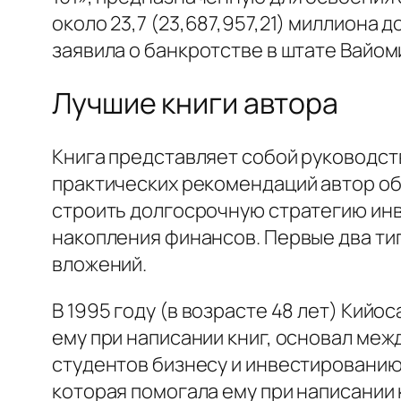
около 23,7 (23,687,957,21) миллиона д
заявила о банкротстве в штате Вайоми
Лучшие книги автора
Книга представляет собой руководст
практических рекомендаций автор об
строить долгосрочную стратегию инв
накопления финансов. Первые два тип
вложений.
В 1995 году (в возрасте 48 лет) Кийо
ему при написании книг, основал ме
студентов бизнесу и инвестированию.
которая помогала ему при написании