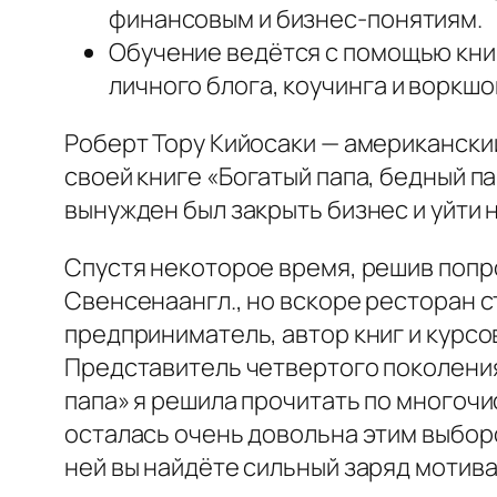
финансовым и бизнес‑понятиям.
Обучение ведётся с помощью книг
личного блога, коучинга и воркшо
Роберт Тору Кийосаки — американски
своей книге «Богатый папа, бедный па
вынужден был закрыть бизнес и уйти н
Спустя некоторое время, решив попр
Свенсенаангл., но вскоре ресторан 
предприниматель, автор книг и курсо
Представитель четвертого поколения
папа» я решила прочитать по многоч
осталась очень довольна этим выбором
ней вы найдёте сильный заряд мотива