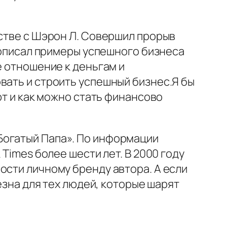
рстве с Шэрон Л. Совершил прорыв
о описал примеры успешного бизнеса
е отношение к деньгам и
вать и строить успешный бизнес.Я бы
ют и как можно стать финансово
Богатый Папа». По информации
Times более шести лет. В 2000 году
ости личному бренду автора. А если
езна для тех людей, которые шарят