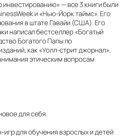
 инвестированию» — все 3 книги были
sinessWeek и «Нью-Йорк таймс». Его
ования в штате Гавайи (США). Его
аки написал бестселлер «Богатый
дство Богатого Папы по
изданий, как «Уолл-стрит джорнал»,
 внимания этическим вопросам
новое для себя.
-игр для обучения взрослых и детей