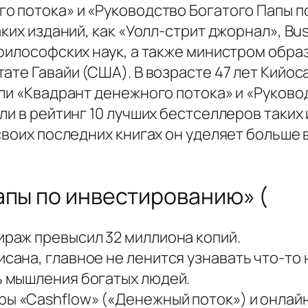
о потока» и «Руководство Богатого Папы по
ких изданий, как «Уолл-стрит джорнал», Bu
философских наук, а также министром образ
ате Гавайи (США). В возрасте 47 лет Кийос
ли «Квадрант денежного потока» и «Руково
ли в рейтинг 10 лучших бестселлеров таких 
 своих последних книгах он уделяет больше
апы по инвестированию» (
ираж превысил 32 миллиона копий.
исана, главное не ленится узнавать что-то 
ть мышления богатых людей.
ры «Cashflow» («Денежный поток») и онлайн