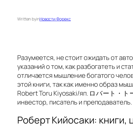
Written by
in
Новости Форекс
Разумеется, не стоит ожидать от авт
указаний о том, как разбогатеть и ст
отличается мышление богатого челове
этой книги, так как именно образ мы
Robert Toru Kiyosaki/яп. ロバート・トー
инвестор, писатель и преподаватель.
Роберт Кийосаки: книги,