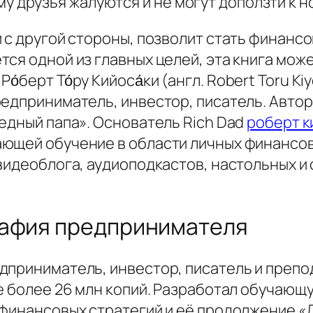
у друзья жалуются и не могут доползти к 
 с другой стороны, позволит стать финанс
ся одной из главных целей, эта книга может
берт То́ру Кийоса́ки (англ. Robert Toru Kiyos
едприниматель, инвестор, писатель. Автор
едный папа». Основатель Rich Dad
роберт к
ющей обучение в области личных финансов
видеоблога, аудиоподкастов, настольных и 
рафия предпринимателя
дприниматель, инвестор, писатель и препод
ве более 26 млн копий. Разработал обучаю
 финансовых стратегий и её продолжение «