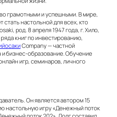
нормальной жизни.
ово грамотными и успешными. В мире,
 стать настольной для всех, кто
aki, род. 8 апреля 1947 года, г. Хило,
 ряда книг по инвестированию,
ийосаки
Company — частной
 и бизнес-образование. Обучение
онлайн игр, семинаров, личного
аватель. Он является автором 15
щую настольную игру «Денежный поток
Денежный поток 202». Долг составил