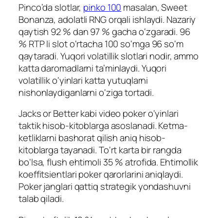
Pinco’da slotlar,
pinko 100
masalan, Sweet
Bonanza, adolatli RNG orqali ishlaydi. Nazariy
qaytish 92 % dan 97 % gacha o‘zgaradi. 96
% RTP li slot o‘rtacha 100 so‘mga 96 so‘m
qaytaradi. Yuqori volatillik slotlari nodir, ammo
katta daromadlarni ta’minlaydi. Yuqori
volatillik o‘yinlari katta yutuqlarni
nishonlaydiganlarni o‘ziga tortadi.
Jacks or Better kabi video poker o‘yinlari
taktik hisob-kitoblarga asoslanadi. Ketma-
ketliklarni bashorat qilish aniq hisob-
kitoblarga tayanadi. To‘rt karta bir rangda
bo‘lsa, flush ehtimoli 35 % atrofida. Ehtimollik
koeffitsientlari poker qarorlarini aniqlaydi.
Poker janglari qattiq strategik yondashuvni
talab qiladi.