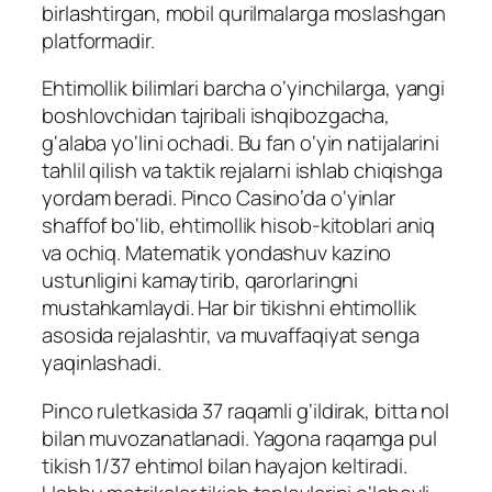
birlashtirgan, mobil qurilmalarga moslashgan
platformadir.
Ehtimollik bilimlari barcha o‘yinchilarga, yangi
boshlovchidan tajribali ishqibozgacha,
g‘alaba yo‘lini ochadi. Bu fan o‘yin natijalarini
tahlil qilish va taktik rejalarni ishlab chiqishga
yordam beradi. Pinco Casino’da o‘yinlar
shaffof bo‘lib, ehtimollik hisob-kitoblari aniq
va ochiq. Matematik yondashuv kazino
ustunligini kamaytirib, qarorlaringni
mustahkamlaydi. Har bir tikishni ehtimollik
asosida rejalashtir, va muvaffaqiyat senga
yaqinlashadi.
Pinco ruletkasida 37 raqamli g‘ildirak, bitta nol
bilan muvozanatlanadi. Yagona raqamga pul
tikish 1/37 ehtimol bilan hayajon keltiradi.