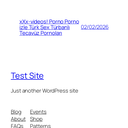
xXx-videos! Porno Porno
02/02/2026
izle Türk Sex Türbanlı
Tecavüz Pornoları
Test Site
Just another WordPress site
Blog
Events
About
Shop
FAQs
Patterns