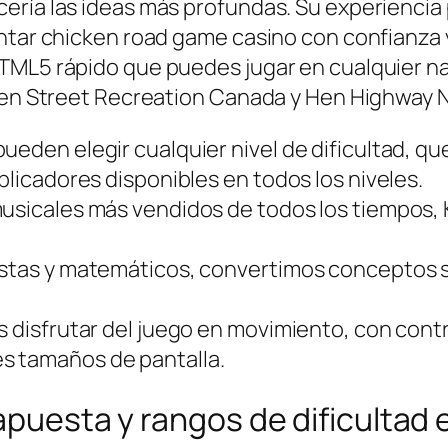
ería las ideas más profundas. Su experiencia 
ntar chicken road game casino con confianza y
TML5 rápido que puedes jugar en cualquier na
 Hen Street Recreation Canada y Hen Highway 
eden elegir cualquier nivel de dificultad, que
plicadores disponibles en todos los niveles.
musicales más vendidos de todos los tiempos, 
istas y matemáticos, convertimos conceptos s
s disfrutar del juego en movimiento, con contr
s tamaños de pantalla.
 apuesta y rangos de dificulta