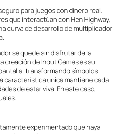
eguro para juegos con dinero real.
res que interactúan con Hen Highway,
na curva de desarrollo de multiplicador
a.
r se quede sin disfrutar de la
ta creación de Inout Games es su
pantalla, transformando símbolos
 característica única mantiene cada
ades de estar viva. En este caso,
uales.
l altamente experimentado que haya