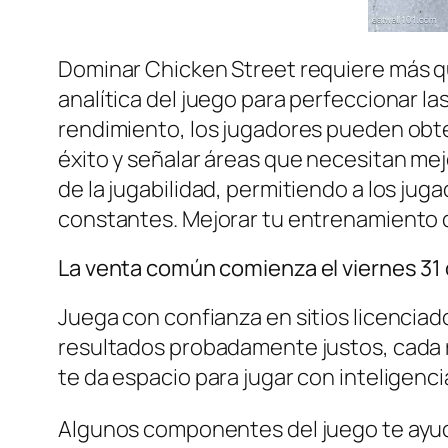
Dominar Chicken Street requiere más qu
analítica del juego para perfeccionar la
rendimiento, los jugadores pueden obte
éxito y señalar áreas que necesitan mej
de la jugabilidad, permitiendo a los j
constantes. Mejorar tu entrenamiento d
La venta común comienza el viernes 31
Juega con confianza en sitios licencia
resultados probadamente justos, cada r
te da espacio para jugar con inteligenci
Algunos componentes del juego te ayuda