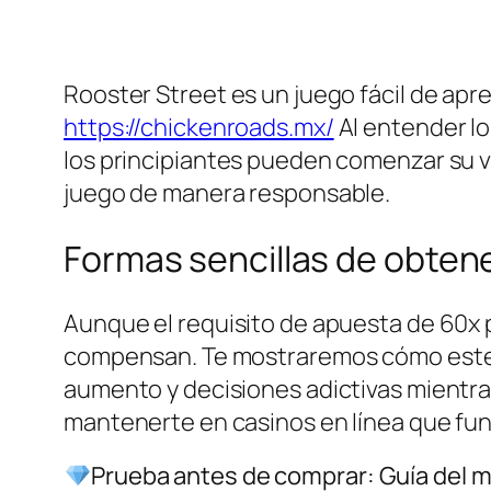
Rooster Street es un juego fácil de apr
https://chickenroads.mx/
Al entender lo
los principiantes pueden comenzar su vi
juego de manera responsable.
Formas sencillas de obten
Aunque el requisito de apuesta de 60x pu
compensan. Te mostraremos cómo este 
aumento y decisiones adictivas mientr
mantenerte en casinos en línea que fu
Prueba antes de comprar: Guía del