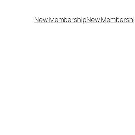
New Membership
New Membership