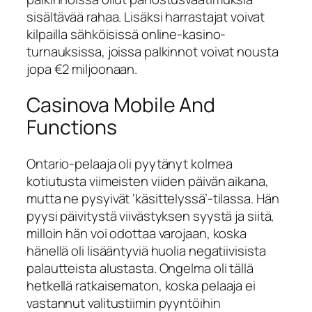
sisältävää rahaa. Lisäksi harrastajat voivat
kilpailla sähköisissä online-kasino-
turnauksissa, joissa palkinnot voivat nousta
jopa €2 miljoonaan.
Casinova Mobile And
Functions
Ontario-pelaaja oli pyytänyt kolmea
kotiutusta viimeisten viiden päivän aikana,
mutta ne pysyivät ‘käsittelyssä’-tilassa. Hän
pyysi päivitystä viivästyksen syystä ja siitä,
milloin hän voi odottaa varojaan, koska
hänellä oli lisääntyviä huolia negatiivisista
palautteista alustasta. Ongelma oli tällä
hetkellä ratkaisematon, koska pelaaja ei
vastannut valitustiimin pyyntöihin