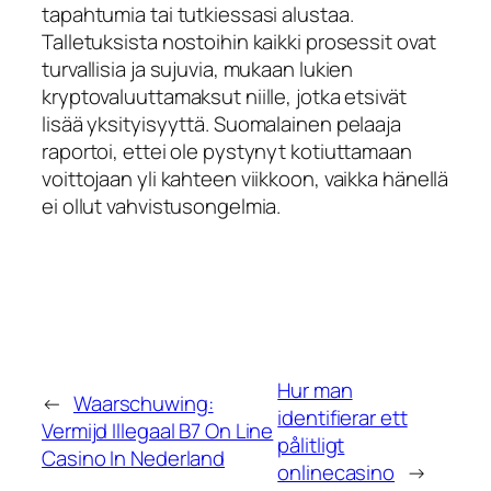
tapahtumia tai tutkiessasi alustaa.
Talletuksista nostoihin kaikki prosessit ovat
turvallisia ja sujuvia, mukaan lukien
kryptovaluuttamaksut niille, jotka etsivät
lisää yksityisyyttä. Suomalainen pelaaja
raportoi, ettei ole pystynyt kotiuttamaan
voittojaan yli kahteen viikkoon, vaikka hänellä
ei ollut vahvistusongelmia.
Hur man
←
Waarschuwing:
identifierar ett
Vermijd Illegaal B7 On Line
pålitligt
Casino In Nederland
onlinecasino
→