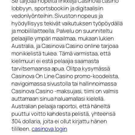
Se tarjoaa nopeita linkkejä Casinova casino
lobbyyn, sportsbookiin ja digitaalisiin
vedonlyönteihin. Sivuston nopeus ja
hyödyllisyys tekivät vaikutuksen työpöydällä
ja mobiililaitteella. Palvelu on suunniteltu
pelaajille ympäri maailmaa, mukaan lukien
Australia, ja Casinova Casino online tarjoaa
monikielistä tukea. Tämä varmistaa, että
kielimuuri ei estä pelaajia saamasta
tarvitsemaansa apua. Olitpa kysymässä
Casinova On Line Casino promo-koodeista,
navigoimassa sivustolla tai hallinnoimassa
Casinova Casino -maksujasi, tiimi on valmis
auttamaan sinua haluamallasi kielellä.
Australian pelaaja raportoi, että häneltä
puuttui voitto kahdesta pelistä, yhteensä
304 dollaria, joita ei ollut kirjattu hänen
tililleen.
casinova login