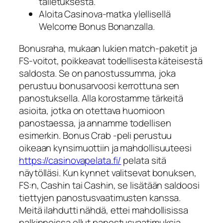
talletuksesta.
Aloita Casinova-matka ylellisellä
Welcome Bonus Bonanzalla.
Bonusraha, mukaan lukien match-paketit ja
FS-voitot, poikkeavat todellisesta käteisestä
saldosta. Se on panostussumma, joka
perustuu bonusarvoosi kerrottuna sen
panostuksella. Alla korostamme tärkeitä
asioita, jotka on otettava huomioon
panostaessa, ja annamme todellisen
esimerkin. Bonus Crab -peli perustuu
oikeaan kynsimuottiin ja mahdollisuuteesi
https://casinovapelata.fi/
pelata sitä
näytölläsi. Kun kynnet valitsevat bonuksen,
FS:n, Cashin tai Cashin, se lisätään saldoosi
tiettyjen panostusvaatimusten kanssa.
Meitä ilahdutti nähdä, ettei mahdollisissa
palkinnoissa ollut panostusvaatimuksia