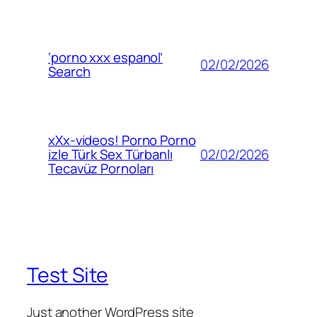
‘porno xxx espanol’
02/02/2026
Search
xXx-videos! Porno Porno
02/02/2026
izle Türk Sex Türbanlı
Tecavüz Pornoları
Test Site
Just another WordPress site