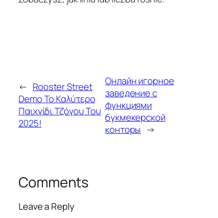
Онлайн игорное
←
Rooster Street
заведение с
Demo Το Καλύτερο
функциями
Παιχνίδι Τζόγου Του
букмекерской
2025!
конторы
→
Comments
Leave a Reply