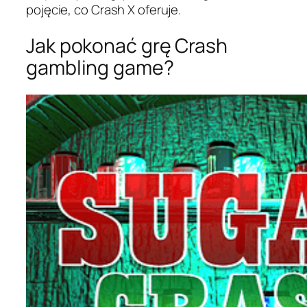
pojęcie, co Crash X oferuje.
Jak pokonać grę Crash
gambling game?