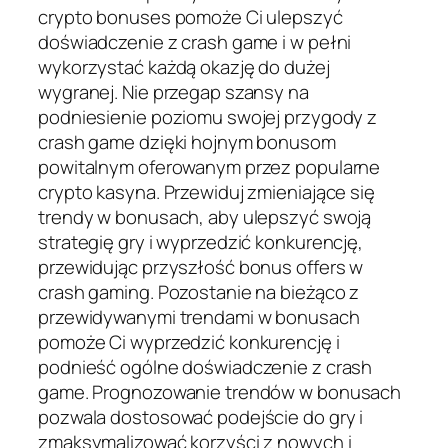
crypto bonuses pomoże Ci ulepszyć
doświadczenie z crash game i w pełni
wykorzystać każdą okazję do dużej
wygranej. Nie przegap szansy na
podniesienie poziomu swojej przygody z
crash game dzięki hojnym bonusom
powitalnym oferowanym przez popularne
crypto kasyna. Przewiduj zmieniające się
trendy w bonusach, aby ulepszyć swoją
strategię gry i wyprzedzić konkurencję,
przewidując przyszłość bonus offers w
crash gaming. Pozostanie na bieżąco z
przewidywanymi trendami w bonusach
pomoże Ci wyprzedzić konkurencję i
podnieść ogólne doświadczenie z crash
game. Prognozowanie trendów w bonusach
pozwala dostosować podejście do gry i
zmaksymalizować korzyści z nowych i