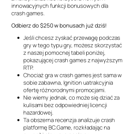
innowacyjnych funkcji bonusowych dla
crash games.
Odbierz do $250 w bonusach już dziś!
Jeśli chcesz zyskać przewagę podczas
gry w tego typu gry, możesz skorzystać
z naszej pomocnej tabeli poniżej,
pokazującej crash games z najwyższym
RTP.
Chociaż gra w crash games jest sama w
sobie zabawna, Ignition uatrakcyjnia
ofertę różnorodnymi promocjami.
Nie wiemy jednak, co może się dziać za
kulisami bez odpowiedniej licencji
hazardowej.
Ta obszerna recenzja analizuje crash
platformę BC.Game, rozkładając na