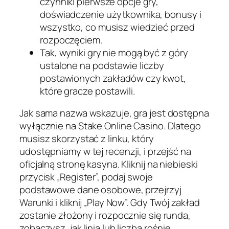
czynniki pierwsze opcje gry,
doświadczenie użytkownika, bonusy i
wszystko, co musisz wiedzieć przed
rozpoczęciem.
Tak, wyniki gry nie mogą być z góry
ustalone na podstawie liczby
postawionych zakładów czy kwot,
które gracze postawili.
Jak sama nazwa wskazuje, gra jest dostępna
wyłącznie na Stake Online Casino. Dlatego
musisz skorzystać z linku, który
udostępniamy w tej recenzji, i przejść na
oficjalną stronę kasyna. Kliknij na niebieski
przycisk „Register”, podaj swoje
podstawowe dane osobowe, przejrzyj
Warunki i kliknij „Play Now”. Gdy Twój zakład
zostanie złożony i rozpocznie się runda,
zobaczysz, jak linia lub liczba rośnie.